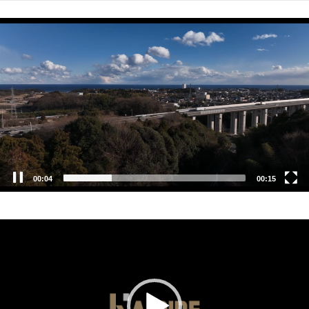
コ
ン
動
テ
画
ン
プ
ツ
レ
へ
ー
ス
ヤ
キ
ー
ッ
プ
00:04
00:15
動
画
プ
レ
ー
ヤ
ー