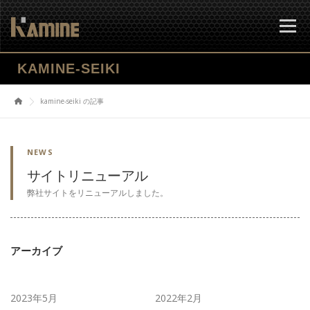
コ
ン
メニュー
テ
ン
ツ
KAMINE-SEIKI
へ
会社案内
事業案内
当社技術
設備情報
ス
kamine-seiki の記事
キ
ッ
プ
製造工程
採用情報
お問合せ
NEWS
サイトリニューアル
弊社サイトをリニューアルしました。
アーカイブ
2023年5月
2022年2月