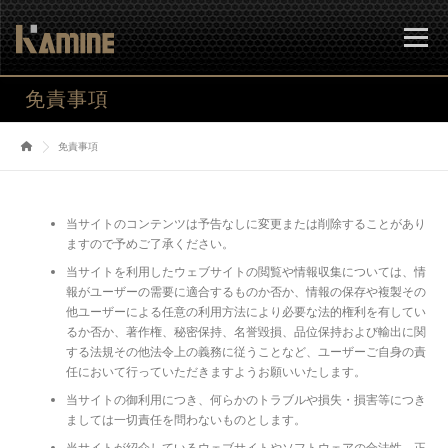
コ
ン
メニュー
テ
ン
ツ
免責事項
へ
会社案内
事業案内
当社技術
設備情報
ス
免責事項
キ
ッ
プ
製造工程
採用情報
お問合せ
当サイトのコンテンツは予告なしに変更または削除することがあり
ますので予めご了承ください。
当サイトを利用したウェブサイトの閲覧や情報収集については、情
報がユーザーの需要に適合するものか否か、情報の保存や複製その
他ユーザーによる任意の利用方法により必要な法的権利を有してい
るか否か、著作権、秘密保持、名誉毀損、品位保持および輸出に関
する法規その他法令上の義務に従うことなど、ユーザーご自身の責
任において行っていただきますようお願いいたします。
当サイトの御利用につき、何らかのトラブルや損失・損害等につき
ましては一切責任を問わないものとします。
当サイトが紹介しているウェブサイトやソフトウェアの合法性、正