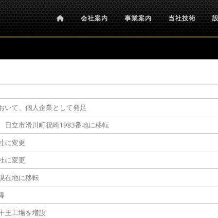
会社案内
事業案内
当社技術
おいて、個人企業として発足
、日立市滑川町祝崎1983番地に移転
社に変更
社に変更
現在地に移転
得
十王工場を増設