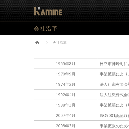
コ
ン
テ
ン
会社沿革
ツ
へ
ス
会社沿革
キ
ッ
プ
1965年8月
日立市神峰町に
1970年9月
事業拡張により
1974年2月
法人組織有限会
1992年4月
法人組織株式会
1998年3月
事業拡張により
2007年4月
ISO9001認証取
2008年3月
事業拡張のため