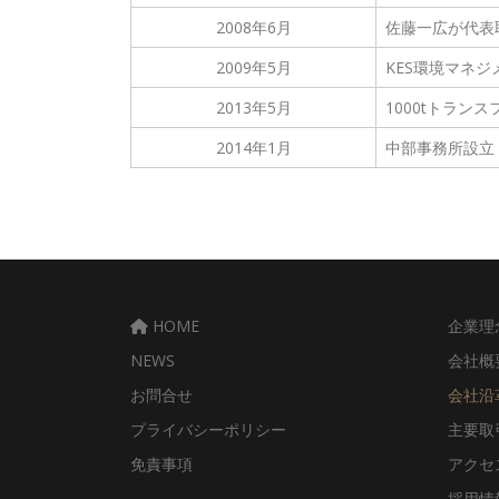
2008年6月
佐藤一広が代表
2009年5月
KES環境マネ
2013年5月
1000tトラン
2014年1月
中部事務所設立
HOME
企業理
NEWS
会社概
お問合せ
会社沿
プライバシーポリシー
主要取
免責事項
アクセ
採用情