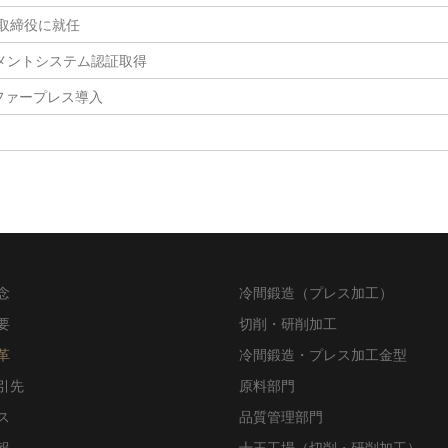
取締役に就任
ジメントシステム認証取得
スファープレス導入
念
冷間鍛造（プレス加工）
要
切削・研削加工
革
冷間鍛造・プレス加工金型
引先
原料部門
ス
品質管理部門
報
十王工場（切削・研削加工）